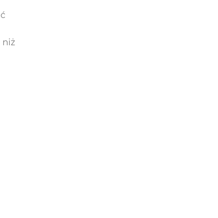
ać
.
 niż