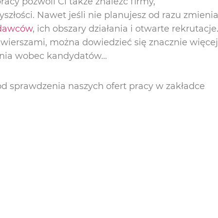
racy pozwoli Ci także znaleźć firmy,
szłości. Nawet jeśli nie planujesz od razu zmieni
odawców
, ich obszary działania i otwarte rekrutacje
 wierszami, można dowiedzieć się znacznie więcej
wania wobec kandydatów…
 od sprawdzenia naszych ofert pracy w zakładce