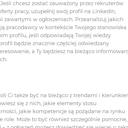
 Jeśli chcesz zostać zauważony przez rekruterów
erty pracy, uzupełnij swój profil na LinkedIn,
 zawartymi w ogłoszeniach. Przeanalizuj jakich
ują pracodawcy w kontekście Twojego stanowiska
im profilu, jeśli odpowiadają Twojej wiedzy
profil będzie znacznie częściej odwiedzany
teresowanie, a Ty będziesz na bieżąco informowan
ch.
oli Ci także być na bieżąco z trendami i kierunkie
wiesz się z nich, jakie elementy stosu
rności, jakie kompetencje są pożądane na rynku
e role. Może to być również szczególnie pomocne, 
 – z ogłoszeń możesz dowiedzieć się więcej o zakr