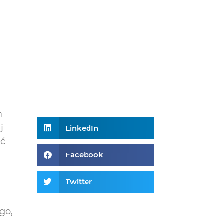
m
j
LinkedIn
ać
Facebook
Twitter
go,