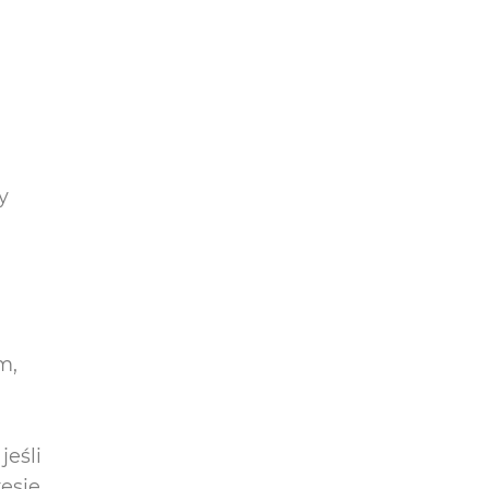
y
m,
jeśli
esie