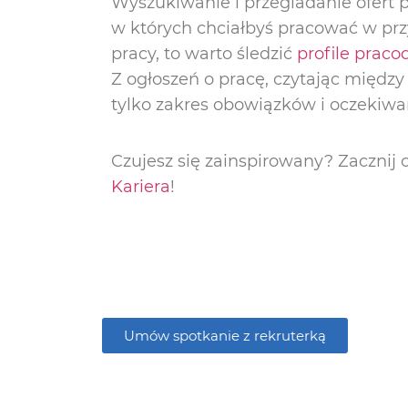
Wyszukiwanie i przegladanie ofert p
w których chciałbyś pracować w przy
pracy, to warto śledzić
profile prac
Z ogłoszeń o pracę, czytając między
tylko zakres obowiązków i oczeki
Czujesz się zainspirowany? Zacznij
Kariera
!
Umów spotkanie z rekruterką