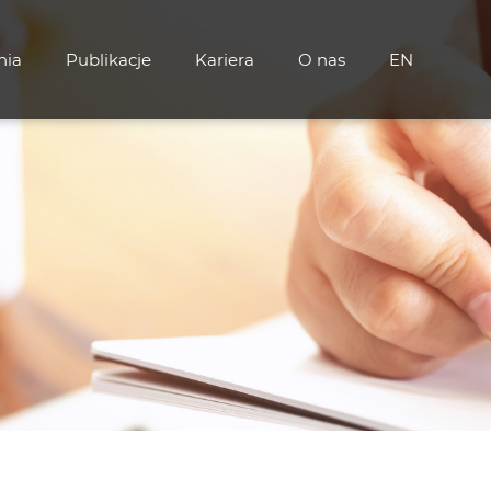
nia
Publikacje
Kariera
O nas
EN