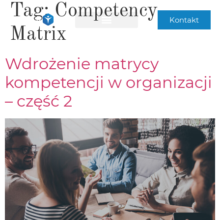
Tag:
Competency
Kontakt
Matrix
Wdrożenie matrycy
kompetencji w organizacji
– część 2